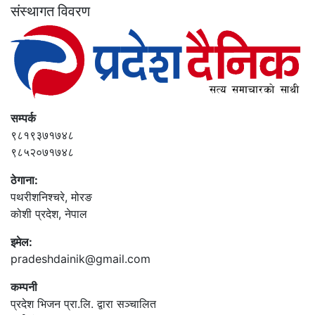
संस्थागत विवरण
सम्पर्क
९८१९३७१७४८
९८५२०७१७४८
ठेगाना:
पथरीशनिश्‍चरे, मोरङ
कोशी प्रदेश, नेपाल
इमेल:
pradeshdainik@gmail.com
कम्पनी
प्रदेश भिजन प्रा.लि. द्वारा सञ्‍चालित