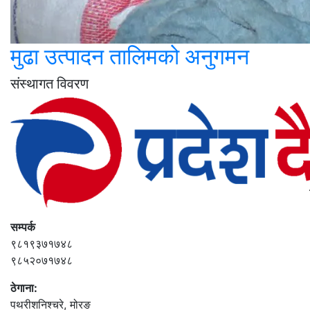
मुढा उत्पादन तालिमको अनुगमन
संस्थागत विवरण
सम्पर्क
९८१९३७१७४८
९८५२०७१७४८
ठेगाना:
पथरीशनिश्‍चरे, मोरङ