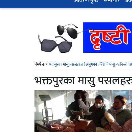
आवरण पृष्‍ठ
समाचार
प्रद
होमपेज
/
भक्तपुरका मासु पसलहरुको अनुगमन : बिग्रेको मासु २२ किलो जफ
भक्तपुरका मासु पसलहरु