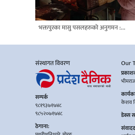
भक्तपुरका मासु पसलहरुको अनुगमन :...
संस्थागत विवरण
Our 
प्रका
भीमरा
कार्यक
सम्पर्क
केशव न
९८१९३७१७४८
९८५२०७१७४८
डेक्स 
ठेगाना:
संवादद
पथरीशनिश्‍चरे, मोरङ