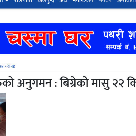
ेश
राजनीति
खेलकुद
अर्थ
मनोरञ्‍जन
पर्यटन
अन्तर्वार्ता
त गरी नष्ट
को अनुगमन : बिग्रेको मासु २२ 