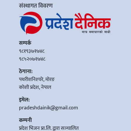
संस्थागत विवरण
सम्पर्क
९८१९३७१७४८
९८५२०७१७४८
ठेगाना:
पथरीशनिश्‍चरे, मोरङ
कोशी प्रदेश, नेपाल
इमेल:
pradeshdainik@gmail.com
कम्पनी
प्रदेश भिजन प्रा.लि. द्वारा सञ्‍चालित