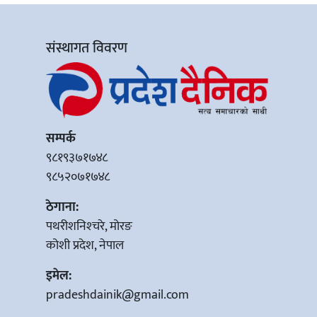
संस्थागत विवरण
सम्पर्क
९८१९३७१७४८
९८५२०७१७४८
ठेगाना:
पथरीशनिश्‍चरे, मोरङ
कोशी प्रदेश, नेपाल
इमेल:
pradeshdainik@gmail.com