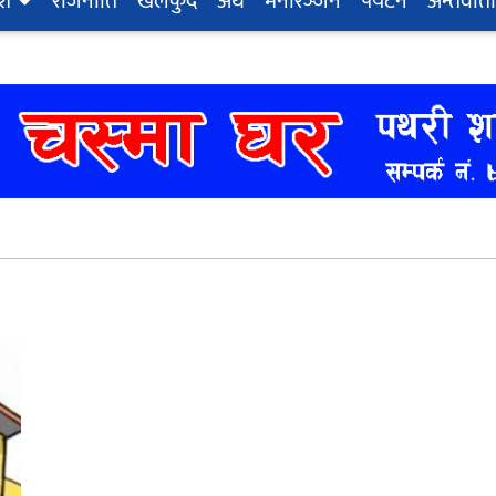
ेश
राजनीति
खेलकुद
अर्थ
मनोरञ्‍जन
पर्यटन
अन्तर्वार्ता