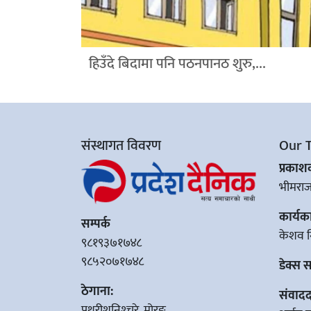
हिउँदे बिदामा पनि पठनपानठ शुरु,...
संस्थागत विवरण
Our 
प्रका
भीमरा
कार्यक
सम्पर्क
केशव न
९८१९३७१७४८
९८५२०७१७४८
डेक्स 
ठेगाना:
संवादद
पथरीशनिश्‍चरे, मोरङ