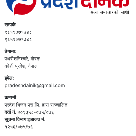
सम्पर्क
९८१९३७१७४८
९८५२०७१७४८
ठेगाना:
पथरीशनिश्‍चरे, मोरङ
कोशी प्रदेश, नेपाल
इमेल:
pradeshdainik@gmail.com
कम्पनी
प्रदेश भिजन प्रा.लि. द्वारा सञ्‍चालित
दर्ता नं.
२०९३५८-०७५/०७६
सूचना विभाग इजाजत नं.
१२५६/०७५/७६