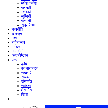
मधेश प्रदेश
बागमती
गण्डकी
लुम्बिनी
कर्णाली
सुदूपश्‍चिम
राजनीति
खेलकुद
अर्थ
मनोरञ्‍जन
पर्यटन
अन्तर्वार्ता
अन्तर्राष्‍ट्रिय
अन्य
कृषि
वन वातावरण
सहकारी
रोचक
संस्कृति
साहित्य
मेरो लेख
शिक्षा