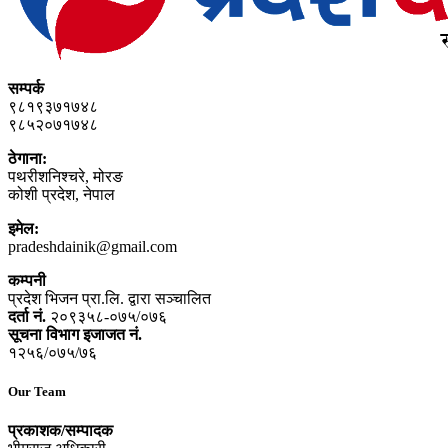
सम्पर्क
९८१९३७१७४८
९८५२०७१७४८
ठेगाना:
पथरीशनिश्‍चरे, मोरङ
कोशी प्रदेश, नेपाल
इमेल:
pradeshdainik@gmail.com
कम्पनी
प्रदेश भिजन प्रा.लि. द्वारा सञ्‍चालित
दर्ता नं.
२०९३५८-०७५/०७६
सूचना विभाग इजाजत नं.
१२५६/०७५/७६
Our Team
प्रकाशक/सम्पादक