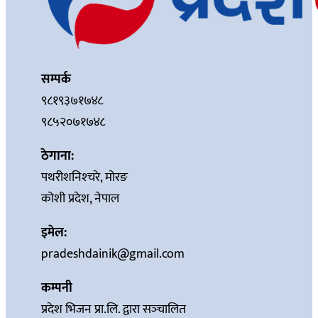
सम्पर्क
९८१९३७१७४८
९८५२०७१७४८
ठेगाना:
पथरीशनिश्‍चरे, मोरङ
कोशी प्रदेश, नेपाल
इमेल:
pradeshdainik@gmail.com
कम्पनी
प्रदेश भिजन प्रा.लि. द्वारा सञ्‍चालित