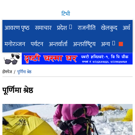
टिभी
आवरण पृष्‍ठ
समाचार
प्रदेश
राजनीति
खेलकुद
अर्थ
मनोरञ्‍जन
पर्यटन
अन्तर्वार्ता
अन्तर्राष्‍ट्रिय
अन्य
होमपेज
/
पूर्णिमा श्रेष्ठ
पूर्णिमा श्रेष्ठ