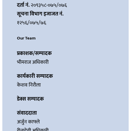
दर्ता नं.
२०९३५८-०७५/०७६
सूचना विभाग इजाजत नं.
१२५६/०७५/७६
Our Team
प्रकाशक/सम्पादक
भीमराज अधिकारी
कार्यकारी सम्पादक
केशव निरौला
डेक्स सम्पादक
संवाददाता
अर्जुन काफ्ले
रीतादेवी अधिकारी