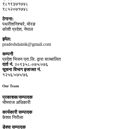
९८१९३७१७४८
९८५२०७१७४८
ठेगाना:
पथरीशनिश्‍चरे, मोरङ
कोशी प्रदेश, नेपाल
इमेल:
pradeshdainik@gmail.com
कम्पनी
प्रदेश भिजन प्रा.लि. द्वारा सञ्‍चालित
दर्ता नं.
२०९३५८-०७५/०७६
सूचना विभाग इजाजत नं.
१२५६/०७५/७६
Our Team
प्रकाशक/सम्पादक
भीमराज अधिकारी
कार्यकारी सम्पादक
केशव निरौला
डेक्स सम्पादक