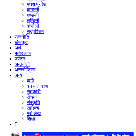
मधेश प्रदेश
बागमती
गण्डकी
लुम्बिनी
कर्णाली
सुदूपश्‍चिम
राजनीति
खेलकुद
अर्थ
मनोरञ्‍जन
पर्यटन
अन्तर्वार्ता
अन्तर्राष्‍ट्रिय
अन्य
कृषि
वन वातावरण
सहकारी
रोचक
संस्कृति
साहित्य
मेरो लेख
शिक्षा