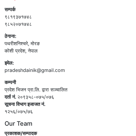
सम्पर्क
९८१९३७१७४८
९८५२०७१७४८
ठेगाना:
पथरीशनिश्‍चरे, मोरङ
कोशी प्रदेश, नेपाल
इमेल:
pradeshdainik@gmail.com
कम्पनी
प्रदेश भिजन प्रा.लि. द्वारा सञ्‍चालित
दर्ता नं.
२०९३५८-०७५/०७६
सूचना विभाग इजाजत नं.
१२५६/०७५/७६
Our Team
प्रकाशक/सम्पादक