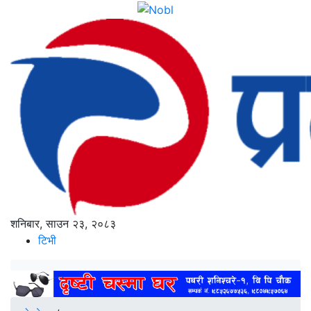
शनिबार, साउन २३, २०८३
टिभी