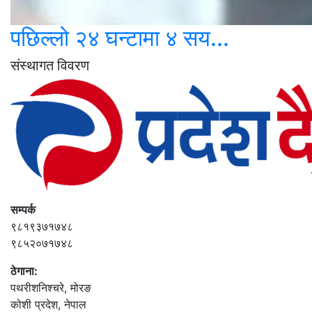
पछिल्लो २४ घन्टामा ४ सय...
संस्थागत विवरण
सम्पर्क
९८१९३७१७४८
९८५२०७१७४८
ठेगाना:
पथरीशनिश्‍चरे, मोरङ
कोशी प्रदेश, नेपाल