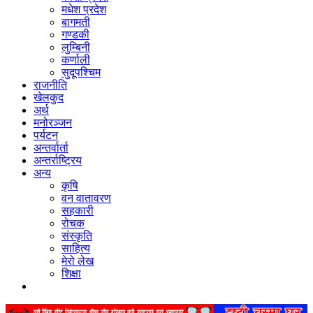
मधेश प्रदेश
बागमती
गण्डकी
लुम्बिनी
कर्णाली
सुदूपश्‍चिम
राजनीति
खेलकुद
अर्थ
मनोरञ्‍जन
पर्यटन
अन्तर्वार्ता
अन्तर्राष्‍ट्रिय
अन्य
कृषि
वन वातावरण
सहकारी
रोचक
संस्कृति
साहित्य
मेरो लेख
शिक्षा