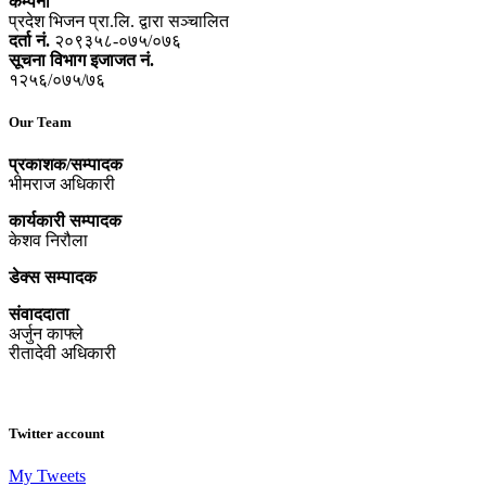
कम्पनी
प्रदेश भिजन प्रा.लि. द्वारा सञ्‍चालित
दर्ता नं.
२०९३५८-०७५/०७६
सूचना विभाग इजाजत नं.
१२५६/०७५/७६
Our Team
प्रकाशक/सम्पादक
भीमराज अधिकारी
कार्यकारी सम्पादक
केशव निरौला
डेक्स सम्पादक
संवाददाता
अर्जुन काफ्ले
रीतादेवी अधिकारी
Twitter account
My Tweets