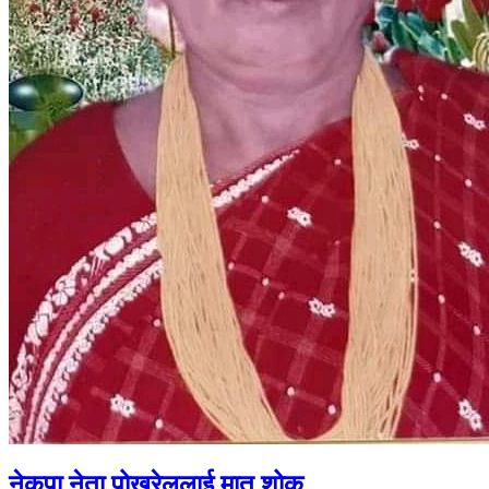
नेकपा नेता पोखरेललाई मातृ शोक