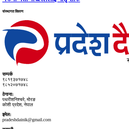
संस्थागत विवरण
सम्पर्क
९८१९३७१७४८
९८५२०७१७४८
ठेगाना:
पथरीशनिश्‍चरे, मोरङ
कोशी प्रदेश, नेपाल
इमेल:
pradeshdainik@gmail.com