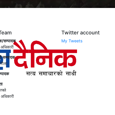
Team
Twitter account
क/सम्पादक
My Tweets
 अधिकारी
री सम्पादक
िरौला
म्पादक
ता
ाफ्ले
ी अधिकारी