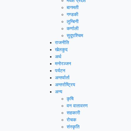
मधेश प्रदेश
बागमती
गण्डकी
लुम्बिनी
कर्णाली
सुदूपश्‍चिम
राजनीति
खेलकुद
अर्थ
मनोरञ्‍जन
पर्यटन
अन्तर्वार्ता
अन्तर्राष्‍ट्रिय
अन्य
कृषि
वन वातावरण
सहकारी
रोचक
संस्कृति