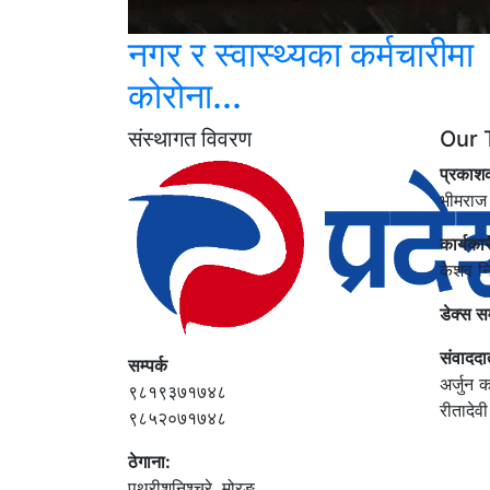
नगर र स्वास्थ्यका कर्मचारीमा
कोरोना...
संस्थागत विवरण
Our 
प्रकाश
भीमराज
कार्यका
केशव न
डेक्स स
संवाददा
सम्पर्क
अर्जुन क
९८१९३७१७४८
रीतादेव
९८५२०७१७४८
ठेगाना:
पथरीशनिश्‍चरे, मोरङ