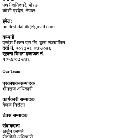
पथरीशनिश्‍चरे, मोरङ
कोशी प्रदेश, नेपाल
इमेल:
pradeshdainik@gmail.com
कम्पनी
प्रदेश भिजन प्रा.लि. द्वारा सञ्‍चालित
दर्ता नं.
२०९३५८-०७५/०७६
सूचना विभाग इजाजत नं.
१२५६/०७५/७६
Our Team
प्रकाशक/सम्पादक
भीमराज अधिकारी
कार्यकारी सम्पादक
केशव निरौला
डेक्स सम्पादक
संवाददाता
अर्जुन काफ्ले
रीतादेवी अधिकारी