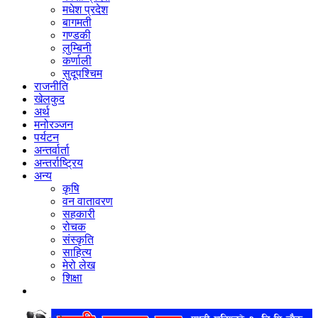
मधेश प्रदेश
बागमती
गण्डकी
लुम्बिनी
कर्णाली
सुदूपश्‍चिम
राजनीति
खेलकुद
अर्थ
मनोरञ्‍जन
पर्यटन
अन्तर्वार्ता
अन्तर्राष्‍ट्रिय
अन्य
कृषि
वन वातावरण
सहकारी
रोचक
संस्कृति
साहित्य
मेरो लेख
शिक्षा