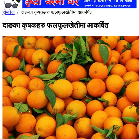
होमपेज
/
दाङका कृषकहरु फलफूलखेतीमा आकर्षित
दाङका कृषकहरु फलफूलखेतीमा आकर्षित