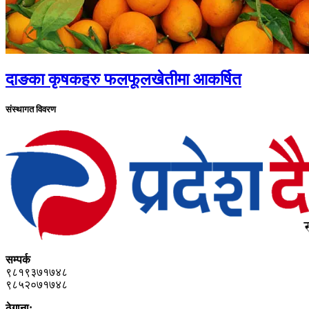
दाङका कृषकहरु फलफूलखेतीमा आकर्षित
संस्थागत विवरण
सम्पर्क
९८१९३७१७४८
९८५२०७१७४८
ठेगाना: