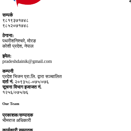
सम्पर्क
९८१९३७१७४८
९८५२०७१७४८
ठेगाना:
पथरीशनिश्‍चरे, मोरङ
कोशी प्रदेश, नेपाल
इमेल:
pradeshdainik@gmail.com
कम्पनी
प्रदेश भिजन प्रा.लि. द्वारा सञ्‍चालित
दर्ता नं.
२०९३५८-०७५/०७६
सूचना विभाग इजाजत नं.
१२५६/०७५/७६
Our Team
प्रकाशक/सम्पादक
भीमराज अधिकारी
कार्यकारी सम्पादक