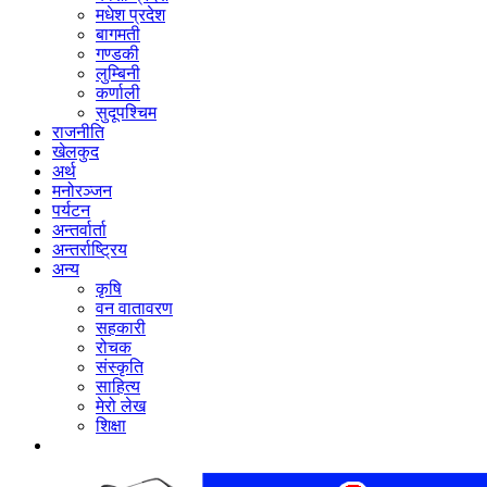
मधेश प्रदेश
बागमती
गण्डकी
लुम्बिनी
कर्णाली
सुदूपश्‍चिम
राजनीति
खेलकुद
अर्थ
मनोरञ्‍जन
पर्यटन
अन्तर्वार्ता
अन्तर्राष्‍ट्रिय
अन्य
कृषि
वन वातावरण
सहकारी
रोचक
संस्कृति
साहित्य
मेरो लेख
शिक्षा