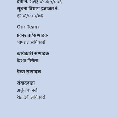
दर्ता नं.
२०९३५८-०७५/०७६
सूचना विभाग इजाजत नं.
१२५६/०७५/७६
Our Team
प्रकाशक/सम्पादक
भीमराज अधिकारी
कार्यकारी सम्पादक
केशव निरौला
डेक्स सम्पादक
संवाददाता
अर्जुन काफ्ले
रीतादेवी अधिकारी