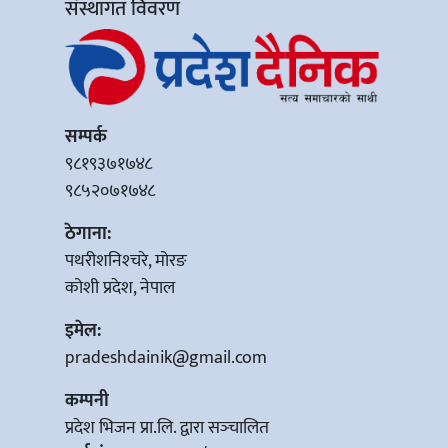
संस्थागत विवरण
सम्पर्क
९८१९३७१७४८
९८५२०७१७४८
ठेगाना:
पथरीशनिश्‍चरे, मोरङ
कोशी प्रदेश, नेपाल
इमेल:
pradeshdainik@gmail.com
कम्पनी
प्रदेश भिजन प्रा.लि. द्वारा सञ्‍चालित