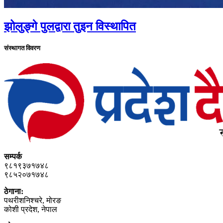
झोलुङ्गे पुलद्वारा तुइन विस्थापित
संस्थागत विवरण
सम्पर्क
९८१९३७१७४८
९८५२०७१७४८
ठेगाना:
पथरीशनिश्‍चरे, मोरङ
कोशी प्रदेश, नेपाल