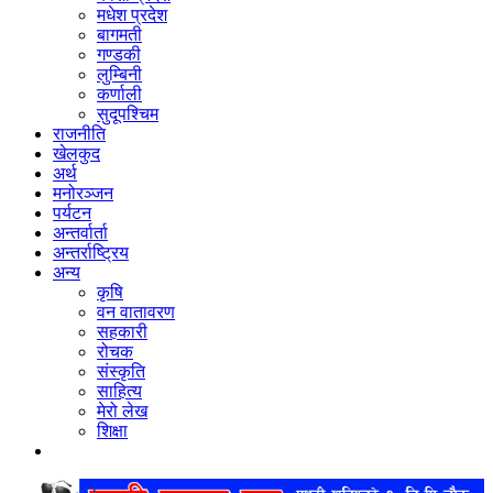
मधेश प्रदेश
बागमती
गण्डकी
लुम्बिनी
कर्णाली
सुदूपश्‍चिम
राजनीति
खेलकुद
अर्थ
मनोरञ्‍जन
पर्यटन
अन्तर्वार्ता
अन्तर्राष्‍ट्रिय
अन्य
कृषि
वन वातावरण
सहकारी
रोचक
संस्कृति
साहित्य
मेरो लेख
शिक्षा