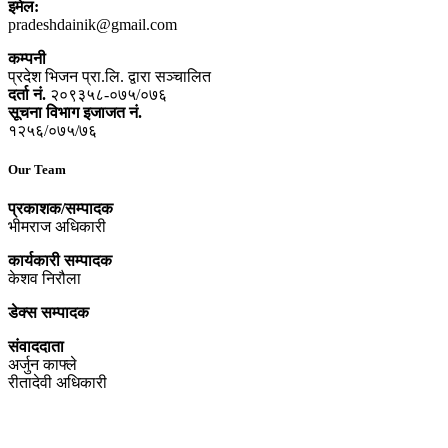
इमेल:
pradeshdainik@gmail.com
कम्पनी
प्रदेश भिजन प्रा.लि. द्वारा सञ्‍चालित
दर्ता नं.
२०९३५८-०७५/०७६
सूचना विभाग इजाजत नं.
१२५६/०७५/७६
Our Team
प्रकाशक/सम्पादक
भीमराज अधिकारी
कार्यकारी सम्पादक
केशव निरौला
डेक्स सम्पादक
संवाददाता
अर्जुन काफ्ले
रीतादेवी अधिकारी