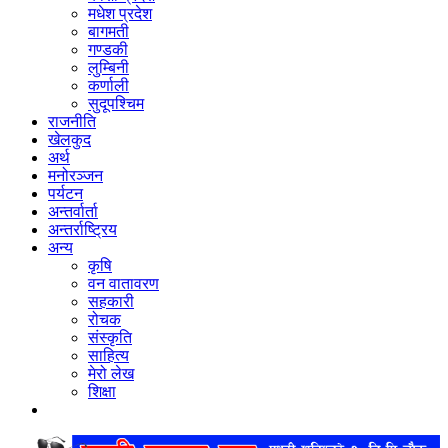
मधेश प्रदेश
बागमती
गण्डकी
लुम्बिनी
कर्णाली
सुदूपश्‍चिम
राजनीति
खेलकुद
अर्थ
मनोरञ्‍जन
पर्यटन
अन्तर्वार्ता
अन्तर्राष्‍ट्रिय
अन्य
कृषि
वन वातावरण
सहकारी
रोचक
संस्कृति
साहित्य
मेरो लेख
शिक्षा