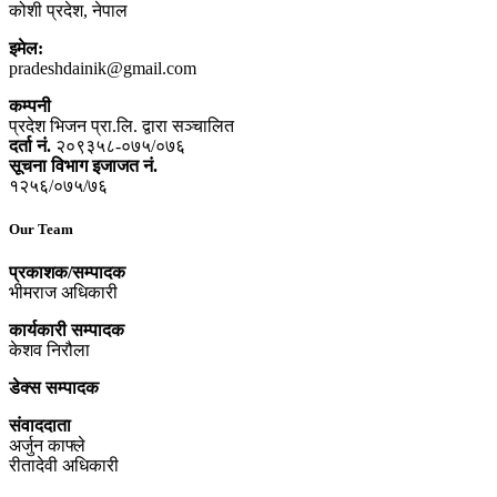
कोशी प्रदेश, नेपाल
इमेल:
pradeshdainik@gmail.com
कम्पनी
प्रदेश भिजन प्रा.लि. द्वारा सञ्‍चालित
दर्ता नं.
२०९३५८-०७५/०७६
सूचना विभाग इजाजत नं.
१२५६/०७५/७६
Our Team
प्रकाशक/सम्पादक
भीमराज अधिकारी
कार्यकारी सम्पादक
केशव निरौला
डेक्स सम्पादक
संवाददाता
अर्जुन काफ्ले
रीतादेवी अधिकारी