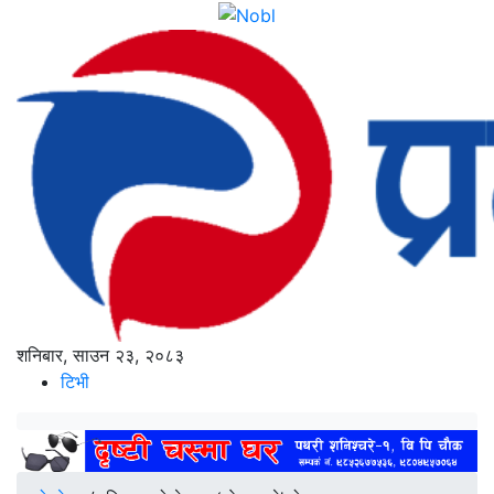
शनिबार, साउन २३, २०८३
टिभी