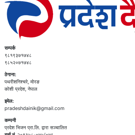
सम्पर्क
९८१९३७१७४८
९८५२०७१७४८
ठेगाना:
पथरीशनिश्‍चरे, मोरङ
कोशी प्रदेश, नेपाल
इमेल:
pradeshdainik@gmail.com
कम्पनी
प्रदेश भिजन प्रा.लि. द्वारा सञ्‍चालित
दर्ता नं.
२०९३५८-०७५/०७६