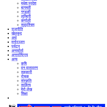
मधेश प्रदेश
बागमती
गण्डकी
लुम्बिनी
कर्णाली
सुदूपश्‍चिम
राजनीति
खेलकुद
अर्थ
मनोरञ्‍जन
पर्यटन
अन्तर्वार्ता
अन्तर्राष्‍ट्रिय
अन्य
कृषि
वन वातावरण
सहकारी
रोचक
संस्कृति
साहित्य
मेरो लेख
शिक्षा