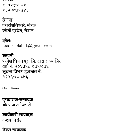
९८१९३७१७४८
९८५२०७१७४८
ठेगाना:
पथरीशनिश्‍चरे, मोरङ
कोशी प्रदेश, नेपाल
इमेल:
pradeshdainik@gmail.com
कम्पनी
प्रदेश भिजन प्रा.लि. द्वारा सञ्‍चालित
दर्ता नं.
२०९३५८-०७५/०७६
सूचना विभाग इजाजत नं.
१२५६/०७५/७६
Our Team
प्रकाशक/सम्पादक
भीमराज अधिकारी
कार्यकारी सम्पादक
केशव निरौला
डेक्स सम्पादक