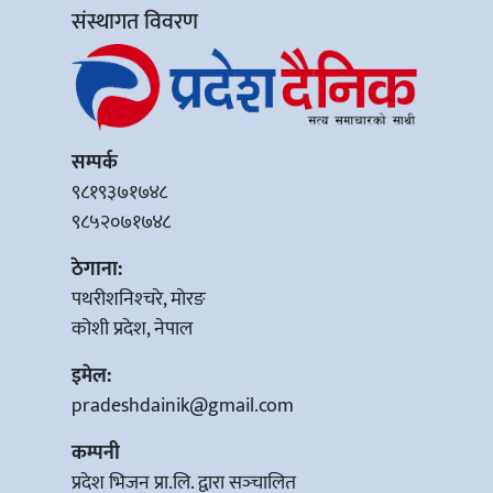
संस्थागत विवरण
सम्पर्क
९८१९३७१७४८
९८५२०७१७४८
ठेगाना:
पथरीशनिश्‍चरे, मोरङ
कोशी प्रदेश, नेपाल
इमेल:
pradeshdainik@gmail.com
कम्पनी
प्रदेश भिजन प्रा.लि. द्वारा सञ्‍चालित