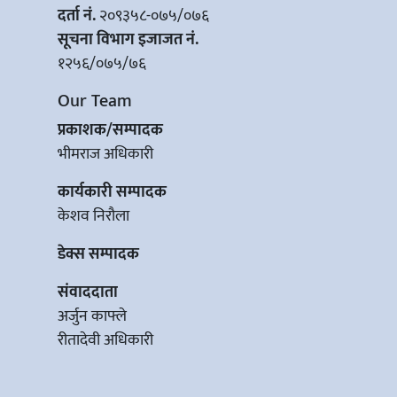
दर्ता नं.
२०९३५८-०७५/०७६
सूचना विभाग इजाजत नं.
१२५६/०७५/७६
Our Team
प्रकाशक/सम्पादक
भीमराज अधिकारी
कार्यकारी सम्पादक
केशव निरौला
डेक्स सम्पादक
संवाददाता
अर्जुन काफ्ले
रीतादेवी अधिकारी