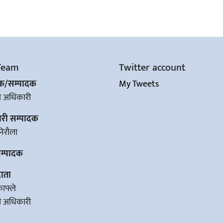
Team
Twitter account
शक/सम्पादक
My Tweets
ज अधिकारी
ारी सम्पादक
िरौला
सम्पादक
ाता
काफ्ले
वी अधिकारी