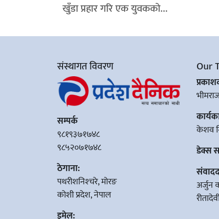
खुँडा प्रहार गरि एक युवकको...
संस्थागत विवरण
Our 
प्रका
भीमरा
कार्यक
सम्पर्क
केशव न
९८१९३७१७४८
९८५२०७१७४८
डेक्स 
ठेगाना:
संवादद
पथरीशनिश्‍चरे, मोरङ
अर्जुन 
कोशी प्रदेश, नेपाल
रीतादे
इमेल: