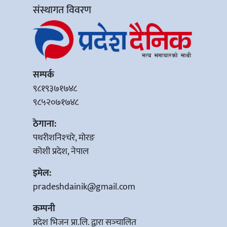
संस्थागत विवरण
सम्पर्क
९८१९३७१७४८
९८५२०७१७४८
ठेगाना:
पथरीशनिश्‍चरे, मोरङ
कोशी प्रदेश, नेपाल
इमेल:
pradeshdainik@gmail.com
कम्पनी
प्रदेश भिजन प्रा.लि. द्वारा सञ्‍चालित