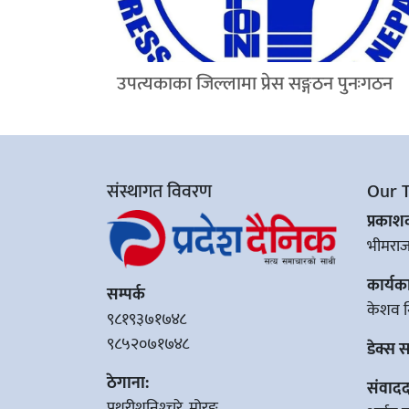
उपत्यकाका जिल्लामा प्रेस सङ्गठन पुनःगठन
संस्थागत विवरण
Our 
प्रका
भीमरा
कार्यक
सम्पर्क
केशव न
९८१९३७१७४८
९८५२०७१७४८
डेक्स 
ठेगाना:
संवादद
पथरीशनिश्‍चरे, मोरङ