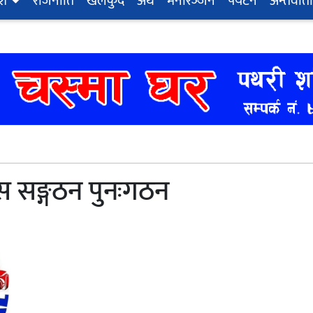
ेश
राजनीति
खेलकुद
अर्थ
मनोरञ्‍जन
पर्यटन
अन्तर्वार्ता
ेस सङ्गठन पुनःगठन