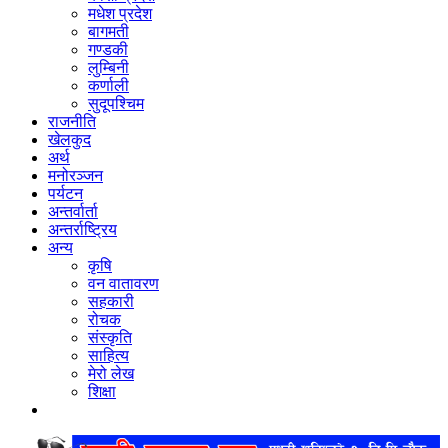
मधेश प्रदेश
बागमती
गण्डकी
लुम्बिनी
कर्णाली
सुदूपश्‍चिम
राजनीति
खेलकुद
अर्थ
मनोरञ्‍जन
पर्यटन
अन्तर्वार्ता
अन्तर्राष्‍ट्रिय
अन्य
कृषि
वन वातावरण
सहकारी
रोचक
संस्कृति
साहित्य
मेरो लेख
शिक्षा