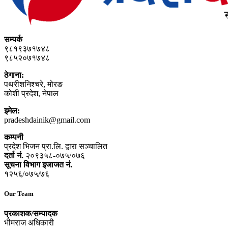
सम्पर्क
९८१९३७१७४८
९८५२०७१७४८
ठेगाना:
पथरीशनिश्‍चरे, मोरङ
कोशी प्रदेश, नेपाल
इमेल:
pradeshdainik@gmail.com
कम्पनी
प्रदेश भिजन प्रा.लि. द्वारा सञ्‍चालित
दर्ता नं.
२०९३५८-०७५/०७६
सूचना विभाग इजाजत नं.
१२५६/०७५/७६
Our Team
प्रकाशक/सम्पादक
भीमराज अधिकारी