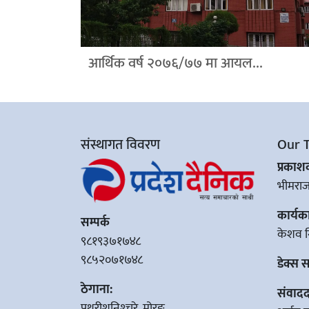
आर्थिक वर्ष २०७६/७७ मा आयल...
संस्थागत विवरण
Our 
प्रका
भीमरा
कार्यक
सम्पर्क
केशव न
९८१९३७१७४८
९८५२०७१७४८
डेक्स 
ठेगाना:
संवादद
पथरीशनिश्‍चरे, मोरङ