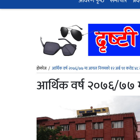
आवरण पृष्‍ठ
समाचार
प्रद
होमपेज
/
आर्थिक वर्ष २०७६/७७ मा आयल निगमको १२ अर्ब ९१ करोड ४८
आर्थिक वर्ष २०७६/७७