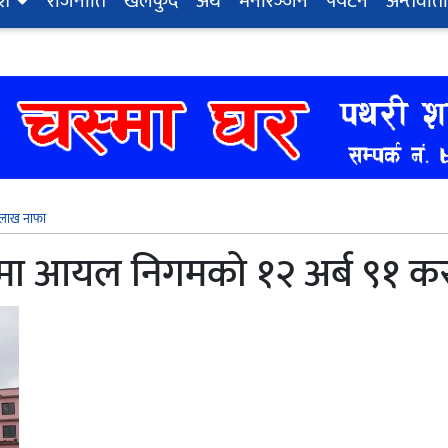
ेश
राजनीति
खेलकुद
अर्थ
मनोरञ्‍जन
पर्यटन
अन्तर्वार्ता
 लाख नाफा
 मा आयल निगमको १२ अर्ब ९१ क