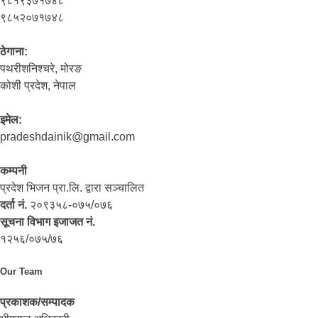
९८१९३७१७४८
९८५२०७१७४८
ठेगाना:
पथरीशनिश्‍चरे, मोरङ
कोशी प्रदेश, नेपाल
इमेल:
pradeshdainik@gmail.com
कम्पनी
प्रदेश भिजन प्रा.लि. द्वारा सञ्‍चालित
दर्ता नं.
२०९३५८-०७५/०७६
सूचना विभाग इजाजत नं.
१२५६/०७५/७६
Our Team
प्रकाशक/सम्पादक