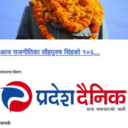
आज राजनीतिका लौहपुरुष सि‌ंहको १०६...
संस्थागत विवरण
सम्पर्क