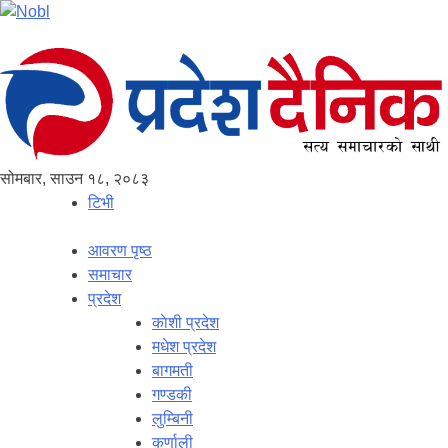
सोमबार, साउन १८, २०८३
टिभी
आवरण पृष्‍ठ
समाचार
प्रदेश
काेशी प्रदेश
मधेश प्रदेश
बागमती
गण्डकी
लुम्बिनी
कर्णाली