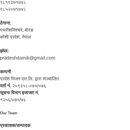
९८१९३७१७४८
९८५२०७१७४८
ठेगाना:
पथरीशनिश्‍चरे, मोरङ
कोशी प्रदेश, नेपाल
इमेल:
pradeshdainik@gmail.com
कम्पनी
प्रदेश भिजन प्रा.लि. द्वारा सञ्‍चालित
दर्ता नं.
२०९३५८-०७५/०७६
सूचना विभाग इजाजत नं.
१२५६/०७५/७६
Our Team
प्रकाशक/सम्पादक