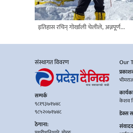
इतिहास रचिन् गाेर्खाली चेलीले, अन्नपूर्ण...
संस्थागत विवरण
Our 
प्रका
भीमरा
कार्यक
सम्पर्क
केशव न
९८१९३७१७४८
९८५२०७१७४८
डेक्स 
ठेगाना:
संवादद
पथरीशनिश्‍चरे, मोरङ