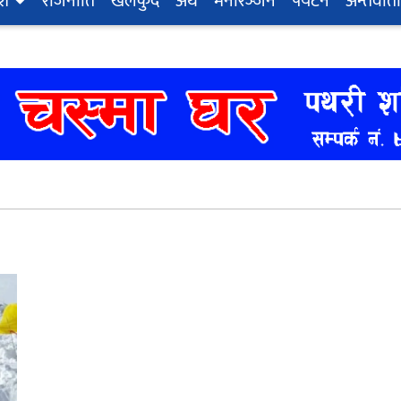
ेश
राजनीति
खेलकुद
अर्थ
मनोरञ्‍जन
पर्यटन
अन्तर्वार्ता